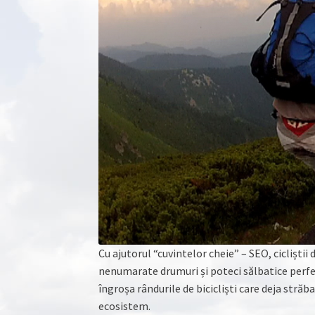
Cu ajutorul “cuvintelor cheie” – SEO, cicliștii
nenumarate drumuri și poteci sălbatice perfe
îngroșa rândurile de bicicliști care deja străba
ecosistem.