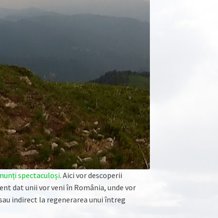
munți spectaculoși
. Aici vor descoperii
nt dat unii vor veni în România, unde vor
t sau indirect la regenerarea unui întreg