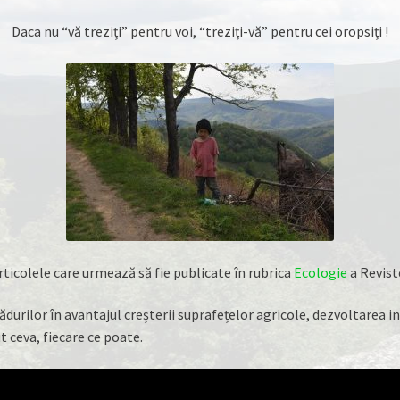
Daca nu “vă treziți” pentru voi, “treziți-vă” pentru cei oropsiți !
ticolele care urmează să fie publicate în rubrica
Ecologie
a Reviste
durilor în avantajul creșterii suprafețelor agricole, dezvoltarea int
t ceva, fiecare ce poate.