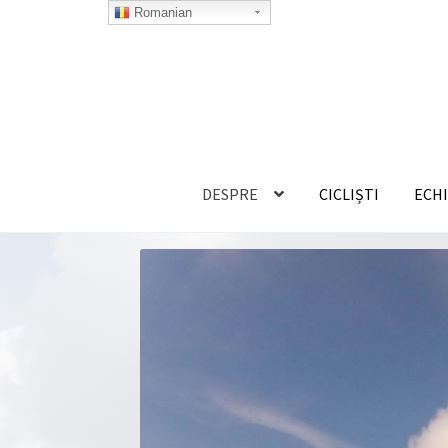
Romanian
DESPRE
CICLIȘTI
ECH
HOME
CE REPREZINTA PHI ?
CICLIȘTI
CONT
PARTENERI
PARTE