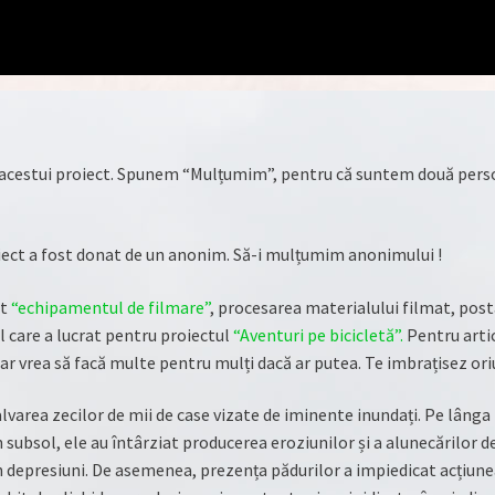
 acestui proiect. Spunem “Mulțumim”, pentru că suntem două pers
iect a fost donat de un anonim. Să-i mulțumim anonimului !
at
“echipamentul de filmare”
, procesarea materialului filmat, pos
 care a lucrat pentru proiectul
“Aventuri pe bicicletă”.
Pentru artico
ar vrea să facă multe pentru mulți dacă ar putea. Te imbrațisez oriu
alvarea zecilor de mii de case vizate de iminente inundați. Pe lânga r
bsol, ele au întârziat producerea eroziunilor și a alunecărilor de t
în depresiuni. De asemenea, prezența pădurilor a impiedicat acțiune