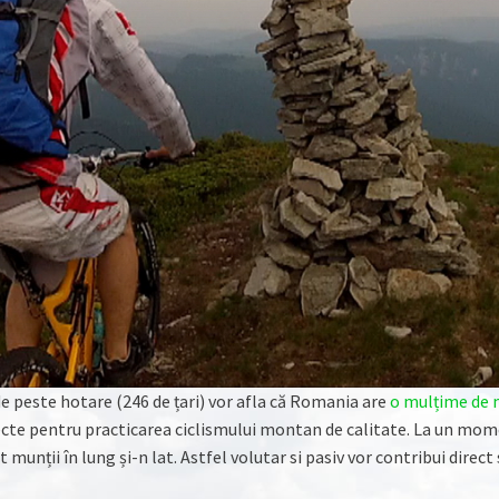
 de peste hotare (246 de țari) vor afla că Romania are
o mulțime de 
cte pentru practicarea ciclismului montan de calitate. La un mome
t munții în lung și-n lat. Astfel volutar si pasiv vor contribui direc