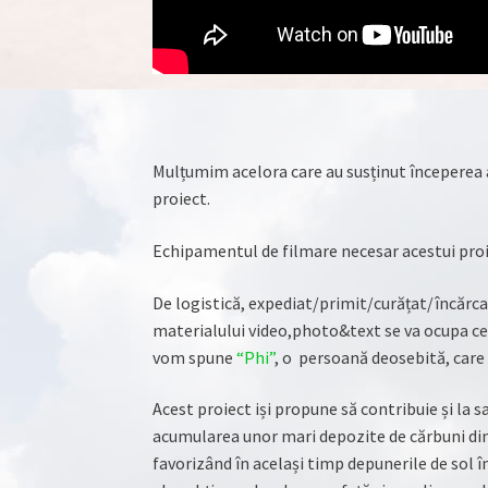
Mulțumim acelora care au susținut începerea
proiect.
Echipamentul de filmare necesar acestui pro
De logistică, expediat/primit/curățat/încărc
materialului video,photo&text se va ocupa cel
vom spune
“Phi”
, o persoană deosebită, care 
Acest proiect iși propune să contribuie și la s
acumularea unor mari depozite de cărbuni din su
favorizând în același timp depunerile de sol 