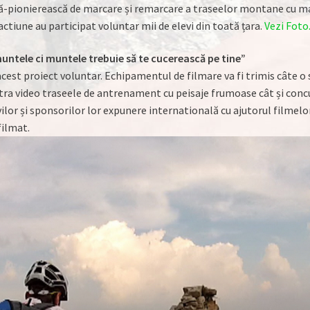
ică-pionierească de marcare și remarcare a traseelor montane cu ma
ctiune au participat voluntar mii de elevi din toată țara.
Vezi Foto
muntele ci muntele trebuie să te cucerească pe tine”
a acest proiect voluntar. Echipamentul de filmare va fi trimis câte o
stra video traseele de antrenament cu peisaje frumoase cât și concu
vilor și sponsorilor lor expunere internatională cu ajutorul filmelor 
filmat.