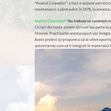
“Asaltul Carpaților” a fost o acțiune patriot
montaniarzi. Luând avânt în 1978, la aceasta a
Asaltul Carpaților!
“Nu trebuie să cucerești 
Cicliști din toate zonele țării vor lua parte l
filmeze. Practicanții acestui sport vor înregi
Acest proiect iși propune si să le ofere sporti
autointerviu care va fi integrat în materialul 