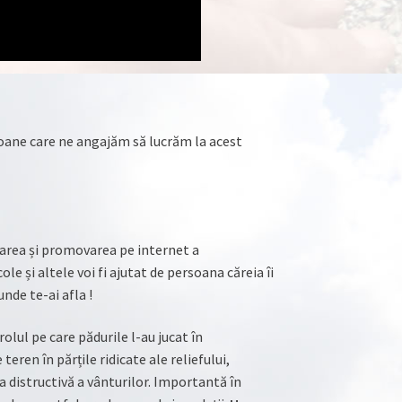
oane care ne angajăm să lucrăm la acest
tarea și promovarea pe internet a
le și altele voi fi ajutat de persoana căreia îi
nde te-ai afla !
olul pe care pădurile l-au jucat în
eren în părțile ridicate ale reliefului,
a distructivă a vânturilor. Importantă în