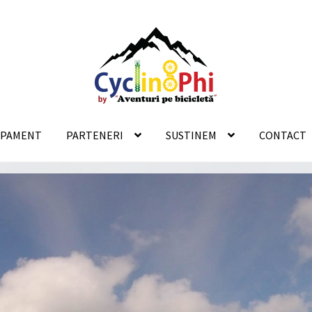
IPAMENT
PARTENERI
SUSTINEM
CONTACT
ACT
ECHIPAMENT
FĂ ȘI TU!
FEEDBACK
ÎNTRE TIMP ÎN ROMÂNIA
NERI LOGISTICI
PARTENERI MEDIA
POZE
SUSTINEM
VIDEOCLIPU