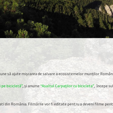
opune să ajute mișcarea de salvare a ecosistemelor munților Români
 pe bicicletă”
, și anume
“Asaltul Carpaților cu bicicleta”
, începe su
enati din România. Filmările vor fi editate pentru a deveni filme pe