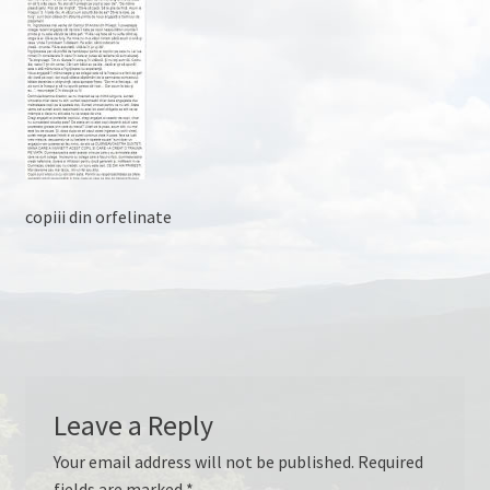
FĂ ȘI TU!
FEEDBACK
ÎNTRE TIMP ÎN ROMÂNIA
IZOLATI IN ROMANIA
copiii din orfelinate
NATURA SI AVENTURA
PARTENERI
PARTENERI LOGISTICI
Leave a Reply
PARTENERI MEDIA
Your email address will not be published.
Required
POZE
fields are marked
*