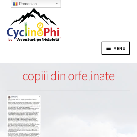
Romanian
MENU
HOME
copiii din orfelinate
CE REPREZINTA PHI ?
CICLIȘTI
CONTACT
ECHIPAMENT